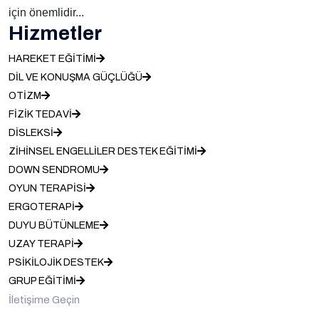
için önemlidir...
Hizmetler
HAREKET EĞİTİMİ
DİL VE KONUŞMA GÜÇLÜĞÜ
OTİZM
FİZİK TEDAVİ
DİSLEKSİ
ZİHİNSEL ENGELLİLER DESTEK EĞİTİMİ
DOWN SENDROMU
OYUN TERAPİSİ
ERGOTERAPİ
DUYU BÜTÜNLEME
UZAY TERAPİ
PSİKİLOJİK DESTEK
GRUP EĞİTİMİ
İletişime Geçin